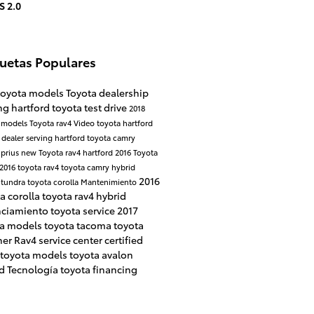
S 2.0
quetas Populares
toyota models
Toyota dealership
ng hartford
toyota test drive
2018
 models
Toyota rav4
Video
toyota hartford
 dealer serving hartford
toyota camry
 prius
new Toyota rav4 hartford
2016 Toyota
2016 toyota rav4
toyota camry hybrid
2016
 tundra
toyota corolla
Mantenimiento
a corolla
toyota rav4 hybrid
nciamiento
toyota service
2017
ta models
toyota tacoma
toyota
ner
Rav4
service center
certified
 toyota models
toyota avalon
id
Tecnología
toyota financing