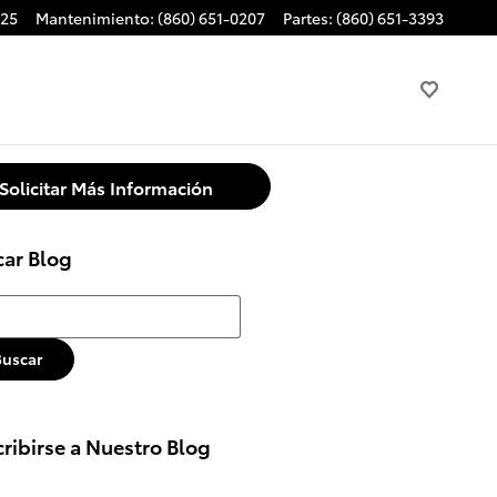
725
Mantenimiento
:
(860) 651-0207
Partes
:
(860) 651-3393
Solicitar Más Información
car Blog
r Blog
Buscar
ribirse a Nuestro Blog