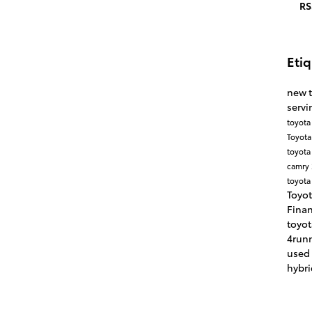
RS
Eti
new 
servi
toyota
Toyota
toyota
camry
toyota
Toyot
Fina
toyo
4run
used
hybr