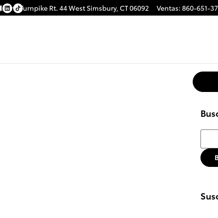
lbany Turnpike
Rt. 44
West Simsbury
,
CT
06092
Ventas
:
860-651-3
Bus
Busca
Susc